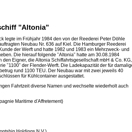
chiff "Altonia"
eck legte im Frühjahr 1984 den von der Reederei Peter Döhle
eauftragten Neubau Nr. 636 auf Kiel. Die Hamburger Reederei
Kunde der Werft und hatte 1982 und 1983 ein Mehrzweck- und
egeben. Die hierauf folgende "Altonia" hatte am 30.08.1984
 den Eigner, die Altonia Schiffahrtsgesellschaft mbH & Co. KG,
ie "1100" der Flender-Werft. Die Ladekapazität der für damalig
e betrug rund 1100 TEU. Der Neubau war mit zwei jeweils 40
hlüssen für Kühlcontainer ausgestattet.
langen Fahrtzeit diverse Namen und wechselte wiederholt auch
gnie Maritime d'Affretement)
ntship Holdings N.V.)