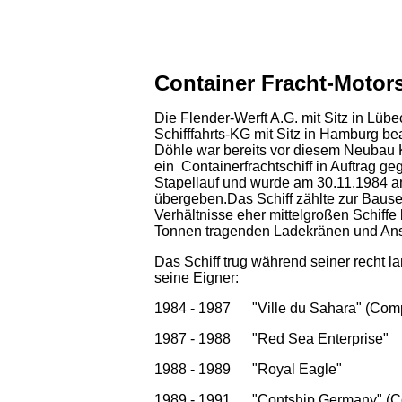
Container Fracht-Motors
Die Flender-Werft A.G. mit Sitz in Lüb
Schifffahrts-KG mit Sitz in Hamburg b
Döhle war bereits vor diesem Neubau 
ein Containerfrachtschiff in Auftrag g
Stapellauf und wurde am 30.11.1984 an
übergeben.Das Schiff zählte zur Bauser
Verhältnisse eher mittelgroßen Schiff
Tonnen tragenden Ladekränen und Ansc
Das Schiff trug während seiner recht 
seine Eigner:
1984 - 1987 "Ville du Sahara" (Compa
1987 - 1988 "Red Sea Enterprise"
1988 - 1989 "Royal Eagle"
1989 - 1991 "Contship Germany" (Co