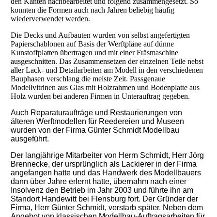
den Kanten nachbearbeitet und folgend zusammengesetzt. So
konnten die Formen auch nach Jahren beliebig häufig
wiederverwendet werden.
Die Decks und Aufbauten wurden von selbst angefertigten
Papierschablonen auf Basis der Werftpläne auf dünne
Kunstoffplatten übertragen und mit einer Fräsmaschine
ausgeschnitten. Das Zusammensetzen der einzelnen Teile nebst
aller Lack- und Detailarbeiten am Modell in den verschiedenen
Bauphasen verschlang die meiste Zeit. Passgenaue
Modellvitrinen aus Glas mit Holzrahmen und Bodenplatte aus
Holz wurden bei anderen Firmen in Unterauftrag gegeben.
Auch Reparaturaufträge und Restaurierungen von
älteren Werftmodellen für Reedereien und Museen
wurden von der Firma Günter Schmidt Modellbau
ausgeführt.
Der langjährige Mitarbeiter von Herrn Schmidt, Herr Jörg
Brennecke, der ursprünglich als Lackierer in der Firma
angefangen hatte und das Handwerk des Modellbauers
dann über Jahre erlernt hatte, übernahm nach einer
Insolvenz den Betrieb im Jahr 2003 und führte ihn am
Standort Handewitt bei Flensburg fort. Der Gründer der
Firma, Herr Günter Schmidt, verstarb später. Neben dem
Angebot von klassischen Modellbau-Auftragsarbeiten für