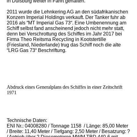
in Duisburg weiter in Fahrt gehalten.
2011 wurde die Lehnkering AG an den südafrikanischen
Konzern Imperial Holdings verkauft. Der Tanker fuhr ab
2016 als “MT Imperial Gas 73“. Eine Umbenennung am
Schiff selbst fand anscheinend jedoch nicht mehr statt,
denn bei Verschrottung des Schiffes im Jahr 2017 bei
Firma Theo Reitsma Recycling in Kootstertille
(Friesland, Niederlande) trug das Schiff noch die alte
“LRG Gas 73“ Beschriftung.
Abdruck eines Generalplans des Schiffes in einer Zeitschrift
1971
Technische Daten:
ENI Nr.: 04008280 / Tonnage 1158 / Länge: 85,00 Meter
/ Breite: 11,40 Meter / Tiefgang: 2,50 Meter / Besatzung: ?
/ Antrieb über 2 Diesemotoren MWM TBD 440-6 mit