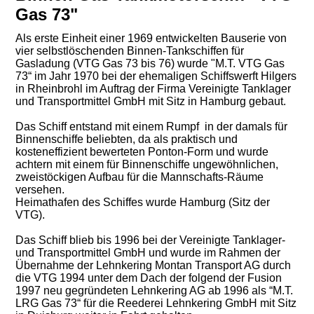
Gas 73"
Als erste Einheit einer 1969 entwickelten Bauserie von
vier selbstlöschenden Binnen-Tankschiffen für
Gasladung (VTG Gas 73 bis 76) wurde "M.T. VTG Gas
73“ im Jahr 1970 bei der ehemaligen Schiffswerft Hilgers
in Rheinbrohl im Auftrag der Firma Vereinigte Tanklager
und Transportmittel GmbH mit Sitz in Hamburg gebaut.
Das Schiff entstand mit einem Rumpf in der damals für
Binnenschiffe beliebten, da als praktisch und
kosteneffizient bewerteten Ponton-Form und wurde
achtern mit einem für Binnenschiffe ungewöhnlichen,
zweistöckigen Aufbau für die Mannschafts-Räume
versehen.
Heimathafen des Schiffes wurde Hamburg (Sitz der
VTG).
Das Schiff blieb bis 1996 bei der Vereinigte Tanklager-
und Transportmittel GmbH und wurde im Rahmen der
Übernahme der Lehnkering Montan Transport AG durch
die VTG 1994 unter dem Dach der folgend der Fusion
1997 neu gegründeten Lehnkering AG ab 1996 als “M.T.
LRG Gas 73“ für die Reederei Lehnkering GmbH mit Sitz