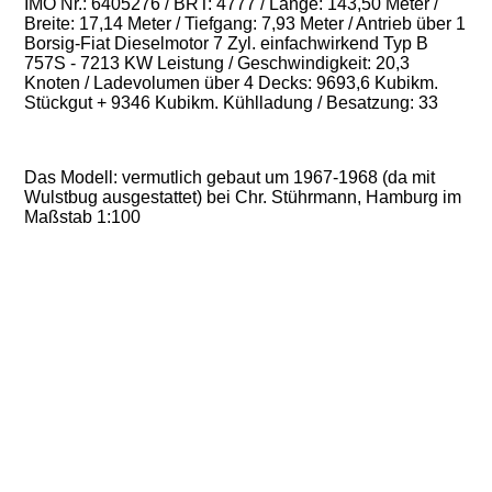
IMO Nr.: 6405276 / BRT: 4777 / Länge: 143,50 Meter /
Breite: 17,14 Meter / Tiefgang: 7,93 Meter / Antrieb über 1
Borsig-Fiat Dieselmotor 7 Zyl. einfachwirkend Typ B
757S - 7213 KW Leistung / Geschwindigkeit: 20,3
Knoten / Ladevolumen über 4 Decks: 9693,6 Kubikm.
Stückgut + 9346 Kubikm. Kühlladung / Besatzung: 33
Das Modell: vermutlich gebaut um 1967-1968 (da mit
Wulstbug ausgestattet) bei Chr. Stührmann, Hamburg im
Maßstab 1:100