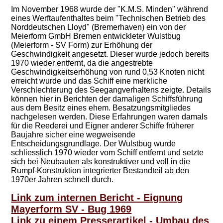
Im November 1968 wurde der "K.M.S. Minden" während
eines Werftaufenthaltes beim "Technischen Betrieb des
Norddeutschen Lloyd" (Bremerhaven) ein von der
Meierform GmbH Bremen entwickleter Wulstbug
(Meierform - SV Form) zur Erhöhung der
Geschwindigkeit angesetzt. Dieser wurde jedoch bereits
1970 wieder entfernt, da die angestrebte
Geschwindigkeitserhöhung von rund 0,53 Knoten nicht
erreicht wurde und das Schiff eine merkliche
Verschlechterung des Seegangverhaltens zeigte. Details
können hier in Berichten der damaligen Schiffsführung
aus dem Besitz eines ehem. Besatzungsmitgliedes
nachgelesen werden. Diese Erfahrungen waren damals
für die Reederei und Eigner anderer Schiffe früherer
Baujahre sicher eine wegweisende
Entscheidungsgrundlage. Der Wulstbug wurde
schliesslich 1970 wieder vom Schiff entfernt und setzte
sich bei Neubauten als konstruktiver und voll in die
Rumpf-Konstruktion integrierter Bestandteil ab den
1970er Jahren schnell durch.
Link zum internen Bericht - Eignung
Mayerform SV - Bug 1969
Link zu einem Presserartikel - Umbau des