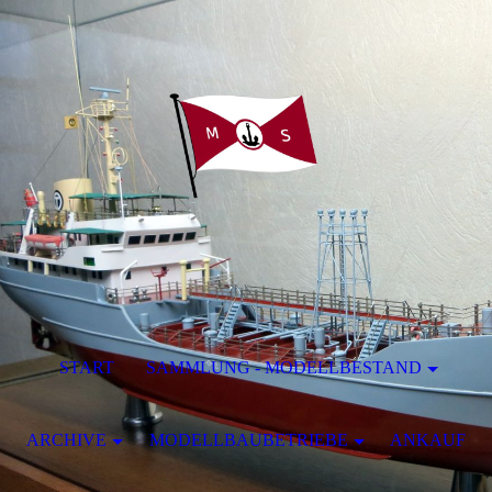
START
SAMMLUNG - MODELLBESTAND
ARCHIVE
MODELLBAUBETRIEBE
ANKAUF