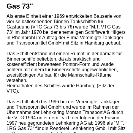
Gas 73"
Als erste Einheit einer 1969 entwickelten Bauserie von
vier selbstlöschenden Binnen-Tankschiffen für
Gasladung (VTG Gas 73 bis 76) wurde "M.T. VTG Gas
73“ im Jahr 1970 bei der ehemaligen Schiffswerft Hilgers
in Rheinbrohl im Auftrag der Firma Vereinigte Tanklager
und Transportmittel GmbH mit Sitz in Hamburg gebaut.
Das Schiff entstand mit einem Rumpf in der damals für
Binnenschiffe beliebten, da als praktisch und
kosteneffizient bewerteten Ponton-Form und wurde
achtern mit einem für Binnenschiffe ungewöhnlichen,
zweistöckigen Aufbau für die Mannschafts-Räume
versehen.
Heimathafen des Schiffes wurde Hamburg (Sitz der
VTG).
Das Schiff blieb bis 1996 bei der Vereinigte Tanklager-
und Transportmittel GmbH und wurde im Rahmen der
Übernahme der Lehnkering Montan Transport AG durch
die VTG 1994 unter dem Dach der folgend der Fusion
1997 neu gegründeten Lehnkering AG ab 1996 als “M.T.
LRG Gas 73“ für die Reederei Lehnkering GmbH mit Sitz