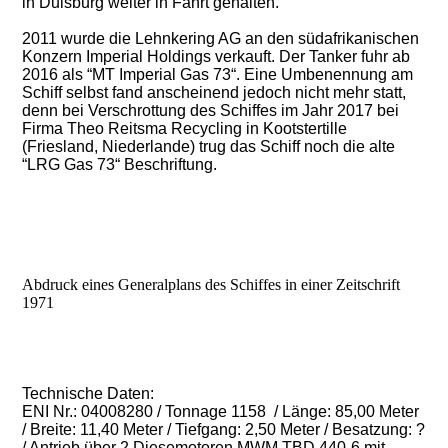
in Duisburg weiter in Fahrt gehalten.
2011 wurde die Lehnkering AG an den südafrikanischen
Konzern Imperial Holdings verkauft. Der Tanker fuhr ab
2016 als “MT Imperial Gas 73“. Eine Umbenennung am
Schiff selbst fand anscheinend jedoch nicht mehr statt,
denn bei Verschrottung des Schiffes im Jahr 2017 bei
Firma Theo Reitsma Recycling in Kootstertille
(Friesland, Niederlande) trug das Schiff noch die alte
“LRG Gas 73“ Beschriftung.
Abdruck eines Generalplans des Schiffes in einer Zeitschrift
1971
Technische Daten:
ENI Nr.: 04008280 / Tonnage 1158 / Länge: 85,00 Meter
/ Breite: 11,40 Meter / Tiefgang: 2,50 Meter / Besatzung: ?
/ Antrieb über 2 Diesemotoren MWM TBD 440-6 mit